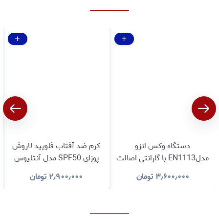
دستگاه وکس انزو
کرم ضد آفتاب فلویید لاروش
مدلEN1113 با گارانتی اصالت
پوزای SPF50 مدل آنتلیوس
و سلامت کالا
یووی مون 400 بی رنگ 50 میل
۳٫۶۰۰٫۰۰۰
تومان
۲٫۹۰۰٫۰۰۰
تومان