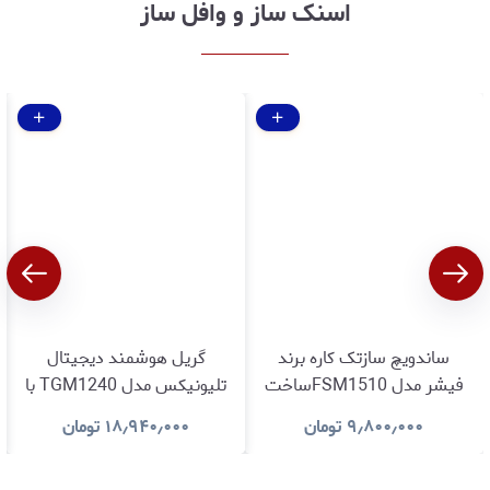
اسنک ساز و وافل ساز
ساندویچ سازتک کاره برند
گریل‌ هوشمند دیجیتال
فیشر مدل FSM1510ساخت
تلیونیکس مدل TGM1240 با
المان با ۱ سال گارانتی طلایی
گارانتی اصالت و سلامت کالا
۹٫۸۰۰٫۰۰۰
تومان
۱۸٫۹۴۰٫۰۰۰
تومان
تعویض و دوسال گارانتی
تعویض و ۵ سال خدمات پس