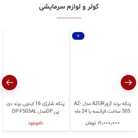
کولر و لوازم سرمایشی
پنکه برند آزورAZUR مدل AZ-
پنکه شارژی 16 اینچی برند دی
505 ساخت فرانسه با 24 ماه
پی DPمدل DP-F503AL
گارانتی شرکتی
باگارانتی اصالت وسلامت کالا
۱۶٫۰۰۰٫۰۰۰
تومان
ناموجود