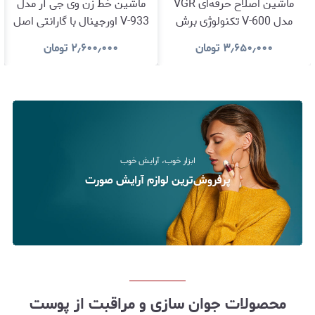
ماشین اصلاح حرفه‌ای VGR
ماشین خط زن وی جی آر مدل
مدل V-600 تکنولوژی برش
V-933 اورجینال با گارانتی اصل
مستقیم و استیل ضد زنگ با
و سلامت بودن کالا
۳٫۶۵۰٫۰۰۰
تومان
۲٫۶۰۰٫۰۰۰
تومان
گارانتی اصالت و سلامت کالا
ابزار خوب، آرایش خوب
پرفروش‌ترین لوازم آرایش صورت
محصولات جوان سازی و مراقبت از پوست