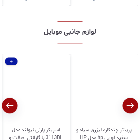
کالا
وسلامت کالا
لوازم جانبی موبایل
پرینتر چندکاره لیزری سیاه و
اسپیکر پارتی نیولند مدل
سفید اچ پی hp مدل HP
3113BL با گارانتی اصالت و