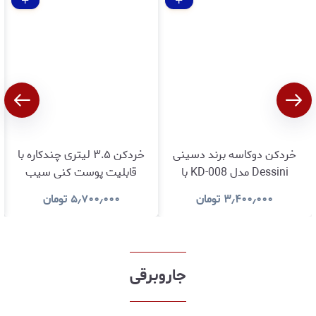
خردکن دوکاسه برند دسینی
خردکن ۳.۵ لیتری چندکاره با
Dessini مدل KD-008 با
قابلیت پوست کنی سیب
گارانتی اصالت و سلامت کالا
زمینی،سیر ،همزن و اسموتی
۳٫۴۰۰٫۰۰۰
تومان
۵٫۷۰۰٫۰۰۰
تومان
ساز جنرال دیاموندGENERAL
diamond تحت لیسانس
المان مدل DGC-2023YG با
تیغه‌های تیتانیومی طلایی و
جاروبرقی
ظرفیت ۳.۵ لیتر با ۲۴ ماه
گارانتی شرکتی