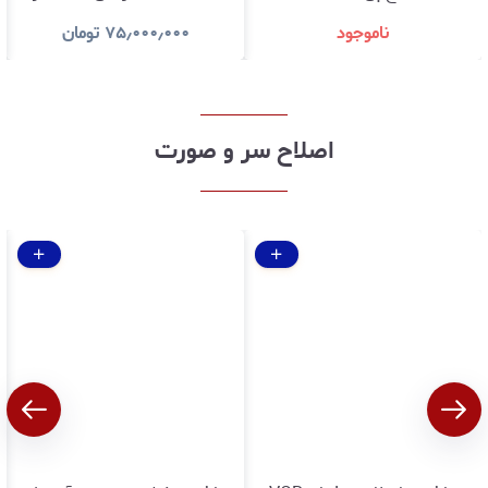
LaserJet Pro MFP M26a |
سلامت کالا
ناموجود
۷۵٫۰۰۰٫۰۰۰
تومان
پرینت، کپی، اسکن ((درحد نو
)) باگارانتی اصالت و سلامت
کالا
اصلاح سر و صورت