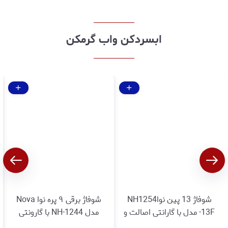
ابسردکن واب گرمکن
شوفاژ 13 پین نواNH1254
شوفاژ برقی ۹ پره نوا Nova
-13F مدل با گارانتی اصالت و
مدل NH-1244 با گارونتی
سلامت کالا
اصالت و سلامت کالا