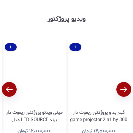
ویدیو پروژکتور
گیم پد و پروژکتور ریموت دار
مینی ویدئو پروژکتور ریموت دار
game projector 2in1 hy 300
برند LED SOURCE مدل
proباگارانتی اصالت و سلامت
YT500 با گارانتی اصالت
۱۴٫۵۰۰٫۰۰۰
تومان
۱۲٫۰۰۰٫۰۰۰
تومان