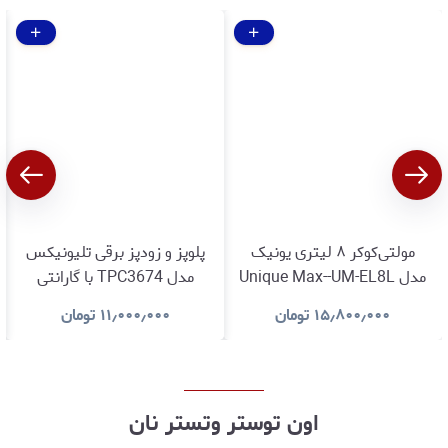
مولتی‌کوکر ۸ لیتری یونیک
پلوپز و زودپز برقی تلیونیکس
مدل Unique Max--UM-EL8L
مدل TPC3674 با گارانتی
باگارانتی اصالت و سلامت کالا
اصالت و سلامت کالا
۱۵٫۸۰۰٫۰۰۰
تومان
۱۱٫۰۰۰٫۰۰۰
تومان
اون توستر وتستر نان