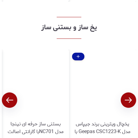
یخ ساز و بستنی ساز
یخچال ویترینی برند جیپاس
بستنی ساز حرفه ای نینجا
مدل Geepas CSC1223-K با
مدل NC701با گارانتی اصالت