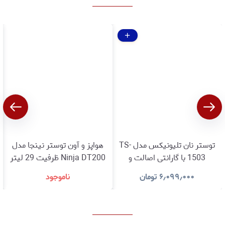
توستر نان تلیونیکس مدل TS-
هواپز و آون توستر نینجا مدل
1503 با گارانتی اصالت و
Ninja DT200 ظرفیت 29 لیتر
سلامت کالا
با گارانتی اصالت و سلامت کالا
۶٫۰۹۹٫۰۰۰
تومان
ناموجود