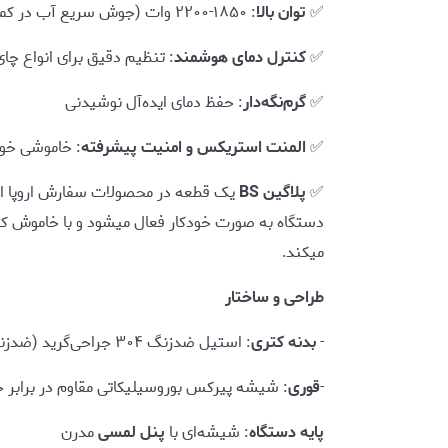
✅
توان بالا
: ۱۸۵۰-۲۲۰۰ وات (جوش سریع آب در کمتر از ۳ دقیقه)
✅
کنترل دمای هوشمند
: تنظیم دقیق برای انواع چای
✅
گرم‌نگه‌دار
: حفظ دمای ایده‌آل نوشیدنی
✅
المنت استریکس و امنیت پیشرفته
: خاموشی خو
✅
پلاگین BS
یک قطعه در محصولات سفارش اروپا اس
دستگاه به صورت خودکار فعال میشود و با خاموش ک
میکند.
طراحی و ساختار
-
بدنه کتری
: استیل ضدزنگ ۳۰۴ جراحی‌گرید (ضدزنگ و بهداشتی)
-
قوری
: شیشه پیرکس بوروسیلیکاتی مقاوم در برابر 
پایه دستگاه
: شیشه‌ای با
پنل لمسی
مدرن