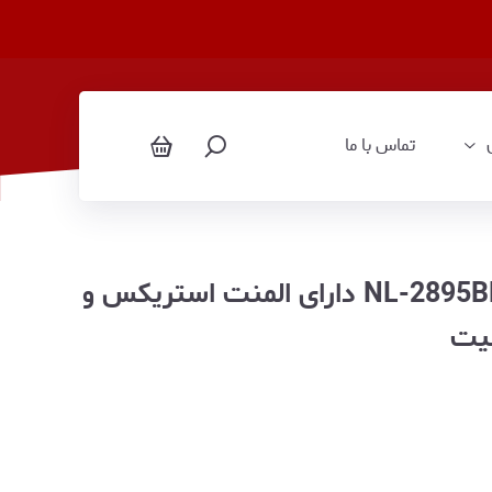
تماس با ما
چای ساز کنار همی نیولند مدل NL-2895BL دارای المنت استریکس و