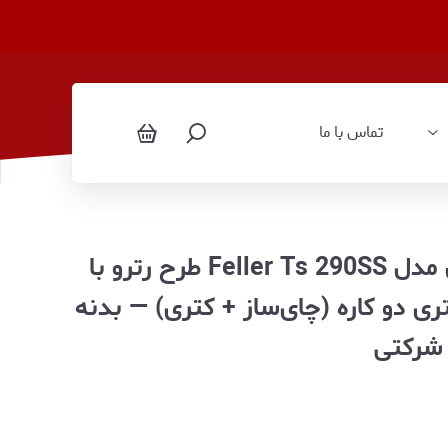
تماس با ما
چای ساز روهمی استیل فلر آلمان مدل Feller Ts 290SS طرح رترو با
 استریکس — قوری ۱.۷ لیتری دو کاره (چای‌ساز + کتری) — بدنه