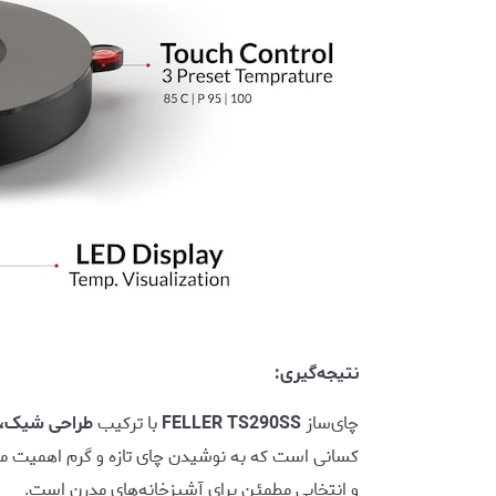
نتیجه‌گیری:
چای‌ساز
FELLER TS290SS
با ترکیب
طراحی شیک، ک
کسانی است که به نوشیدن چای تازه و گرم اهمیت م
و انتخابی مطمئن برای آشپزخانه‌های مدرن است.