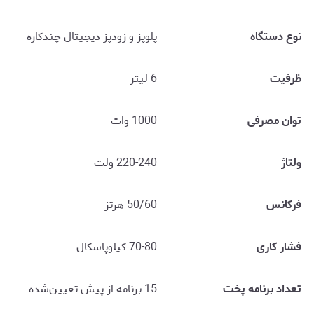
نوع دستگاه
پلوپز و زودپز دیجیتال چندکاره
ظرفیت
6 لیتر
توان مصرفی
1000 وات
ولتاژ
220-240 ولت
فرکانس
50/60 هرتز
فشار کاری
70-80 کیلوپاسکال
تعداد برنامه پخت
15 برنامه از پیش تعیین‌شده