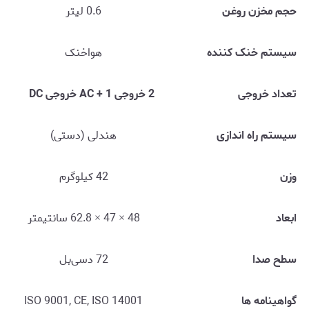
حجم مخزن روغن
0.6 لیتر
سیستم خنک کننده
هواخنک
تعداد خروجی
2 خروجی AC + 1 خروجی DC
سیستم راه اندازی
هندلی (دستی)
وزن
42 کیلوگرم
ابعاد
48 × 47 × 62.8 سانتیمتر
سطح صدا
72 دسی‌بل
گواهینامه ها
ISO 9001, CE, ISO 14001