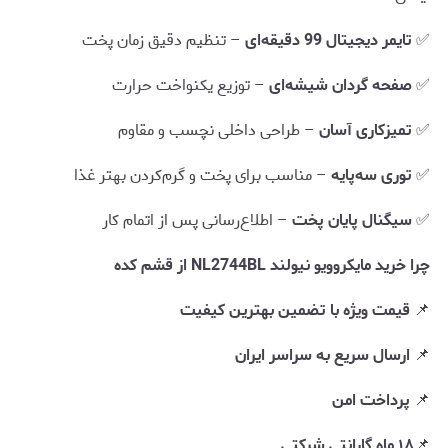
✅
تایمر دیجیتال 99 دقیقه‌ای
– تنظیم دقیق زمان پخت
✅
صفحه گردان شیشه‌ای
– توزیع یکنواخت حرارت
✅
تمیزکاری آسان
– طراحی داخلی نچسب و مقاوم
✅
توری سه‌پایه
– مناسب برای پخت و گرم‌کردن بهتر غذا
✅
سیگنال پایان پخت
– اطلاع‌رسانی پس از اتمام کار
چرا
خرید مایکروویو نیولند NL2744BL از قشم کده
📌
قیمت ویژه با تضمین بهترین کیفیت
📌
ارسال سریع به سراسر ایران
📌
پرداخت امن
📌
۱۸ ماه گارانتی شرکتی