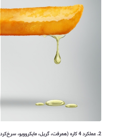
2. عملکرد 4 کاره (همرفت، گریل، مایکروویو، سرخ‌کردن هوای سالم)