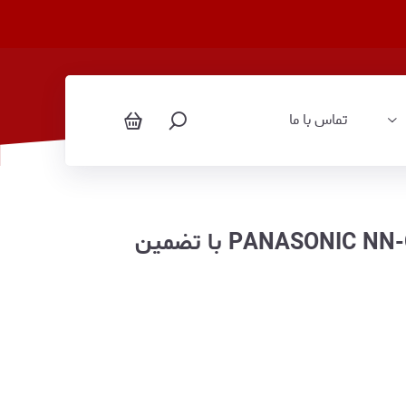
تماس با ما
مایکروویو پاناسونیک مدل PANASONIC NN-CT65 با تضمین