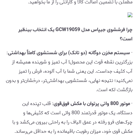
مطمئن با تضمین اصالت کالا و گارانتی را از ما بخواهید.
چرا فرششوی جیپاس مدل GCW19059 یک انتخاب بینظیر
است؟
·
سیستم مخزن دوگانه (دو تانک) برای شستشوی کاملاً بهداشتی
:
بزرگترین نقطه قوت این محصول! آب تمیز و شوینده همیشه از
آب کثیف جداست. این یعنی شما با آب آلوده، فرش را تمیز
نمی‌کنید؛ نتیجه نهایی، شستشویی بهداشتی‌تر، درخشان‌تر و بدون
بازگشت لکه است.
·
موتور 800 واتی پرتوان با مکش فوق‌قوی
: قلب تپنده این
دستگاه، یک موتور قدرتمند 800 واتی است که کثیفی‌ها و
چرک‌های فرو رفته در عمق الیاف را به راحتی بیرون می‌کشد و با
مکش قوی خود، میزان رطوبت باقیمانده را به حداقل می‌رساند.