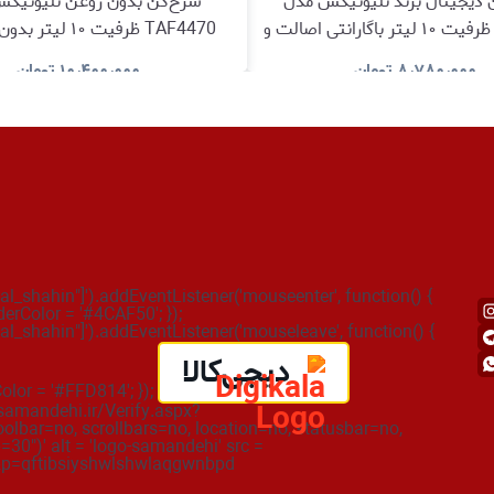
دیجیتال برند تلیونیکس مدل
سرخ‌کن بدون روغن تلیونیک
TAF4471 ظرفیت ۱۰ لیتر باگارانتی اصالت و
TAF4470 ظرفیت ۱۰ لی
سلامت کالا
گارانتی اصالت و سلامت کا
۸٫۷۸۰٫۰۰۰
تومان
۱۰٫۴۰۰٫۰۰۰
تومان
مشاهده و خرید
مشاهده و خری
_shahin"]').addEventListener('mouseenter', function() {
derColor = '#4CAF50'; });
_shahin"]').addEventListener('mouseleave', function() {
دیجی‌کالا
Color = '#FFD814'; });
.samandehi.ir/Verify.aspx?
lbar=no, scrollbars=no, location=no, statusbar=no,
30")' alt = 'logo-samandehi' src =
=qftibsiyshwlshwlaqgwnbpd' />