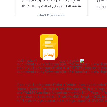
س مدل
سرخ‌کن 10 لیتری برند تلیونیکس مدل
تر بدون روغن با
TAF4434با گارانتی اصالت و سلامت کالا
لا
۱۲٫۰۰۰٫۰۰۰
تومان
د
مشاهده و خرید
// هاور افکت
document.querySelector('a[href*="basalam.com/digital
this.style.backgroundColor = '#E8F5E9'; this.style.bor
document.querySelector('a[href*="basalam.com/digital
this.style.backgroundColor = 'white'; this.style.border
'cursor:pointer' onclick = 'window.open("https://logo
id=394481&p=xlaopfvlaodsaodsmcsirfth", "Popup","too
menubar=no, resizable=0, width=450, height=630, top=
'https://logo.samandehi.ir/logo.aspx?id=394481&p