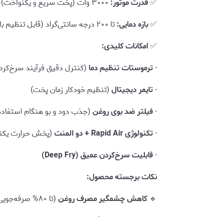
✅
قدرت موتور:
۳۰۰۰ وات (پخت سریع و یکنواخت)
✅
بازه دمایی:
تا ۲۰۰ درجه سانتی‌گراد (قابل تنظیم با ترموستات)
✅
امکانات کلیدی:
-
ترموستات تنظیم دما
(کنترل دقیق فرآیند سرخ‌کرد
-
تایمر دیجیتال
(تنظیم خودکار زمان پخت)
-
فیلتر ضد بوی روغن
(جذب دود و بو هنگام استفاده
-
تکنولوژی Rapid Air + دو المنت
(پخش حرارت یکنوا
-
قابلیت سرخ‌کردن عمیق (Deep Fry)
نکات برجسته محصول:
🔹
کاهش چشمگیر مصرف روغن
(تا ۸۰% صرفه‌جویی در مقایسه با روش‌های معمول)