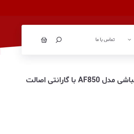
تماس با ما
سرخ کن بدون روغن ۱۵ لیتری مباشی مدل AF850 با گارانتی اصالت