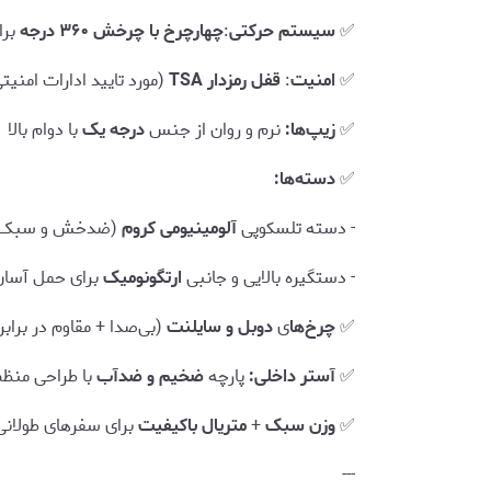
✅
سیستم حرکتی
:
چهارچرخ با چرخش ۳۶۰ درجه
برا
✅
امنیت
:
قفل رمزدار TSA
(مورد تایید ادارات امنیتی
✅
زیپ‌ها:
نرم و روان از جنس
درجه یک
با دوام بالا
✅
دسته‌ها:
- دسته تلسکوپی
آلومینیومی کروم
(ضدخش و سبک)
- دستگیره بالایی و جانبی
ارتگونومیک
برای حمل آسان
✅
چرخ‌ها
ی
دوبل و سایلنت
(بی‌صدا + مقاوم در براب
✅
آستر داخلی:
پارچه
ضخیم و ضدآب
با طراحی منظ
✅
وزن سبک
+
متریال باکیفیت
برای سفرهای طولانی
---