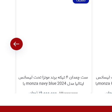
تخفیف
تخفیف
ا تحت لیسانس
ست چمدان ۴ تیکه برند مونزا تحت لیسانس
ایتالیا مدل monza Grayish-brown 2024با
ایتالیا مدل monza navy blue 2024 با
لا
گارانتی اصالت و سلامت کالا
مان
۱۷٫۰۰۰٫۰۰۰
۱۶٫۰۰۰٫۰۰۰
تومان
۰
د
مشاهده و خرید