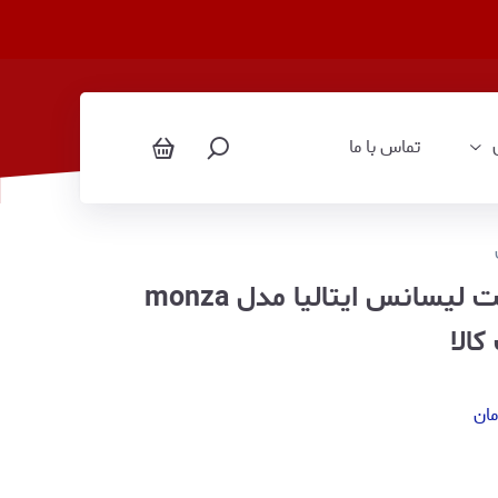
تماس با ما
ست چمدان ۴ تکه برند مونزا تحت لیسانس ایتالیا مدل monza
مان