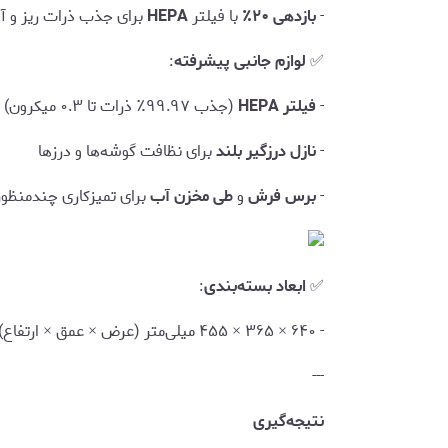
-
بازدهی ۲۰٪
با فیلتر
HEPA
برای جذب ذرات ریز و آل
✅
لوازم جانبی پیشرفته
:
-
فیلتر HEPA
(جذب ۹۹.۹۷٪ ذرات تا ۰.۳ میکرون)
-
نازل درزگیر بلند
برای نظافت گوشه‌ها و درزها
-
برس فرش
و
طی مخزن آب
برای تمیزکاری چندمنظور
✅
ابعاد بسته‌بندی
:
- ۶۴۰ × ۳۶۵ × ۴۵۵ میلی‌متر (عرض × عمق × ارتفاع)
---
نتیجه‌گیری