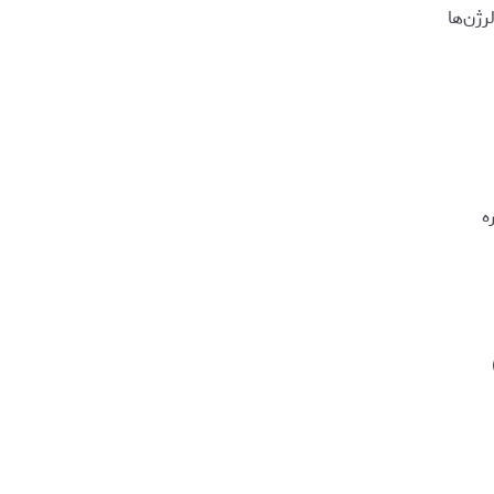
رژن‌ها
ه