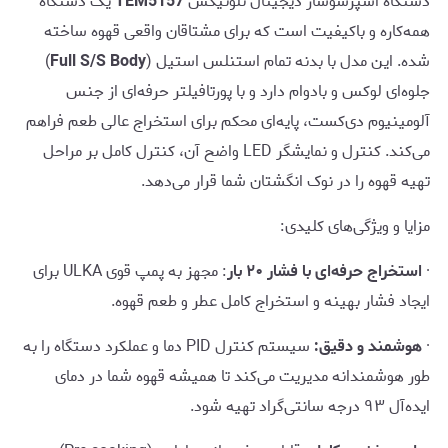
دستگاه اسپرسوساز دیجیتال تلونیکس
TEM5157
یک دستگاه
همه‌کاره و باکیفیت است که برای مشتاقان واقعی قهوه ساخته
شده. این مدل با بدنه تمام استنلس استیل (
Full S/S Body
)
جلوه‌ای لوکس و بادوام دارد و با پورتافیلتر حرفه‌ای از جنس
آلومینیوم دی‌کست، پایه‌ای محکم برای استخراج عالی طعم فراهم
می‌کند. کنترل و نمایشگر LED واضح آن، کنترل کامل بر مراحل
تهیه قهوه را در نوک انگشتان شما قرار می‌دهد.
مزایا و ویژگی‌های کلیدی:
·
استخراج حرفه‌ای با فشار ۲۰ بار
: مجهز به پمپ قوی ULKA برای
ایجاد فشار بهینه و استخراج کامل عطر و طعم قهوه.
·
هوشمند و دقیق:
سیستم کنترل PID دما و عملکرد دستگاه را به
طور هوشمندانه مدیریت می‌کند تا همیشه قهوه شما در دمای
ایده‌آل ۹۳ درجه سانتی‌گراد تهیه شود.