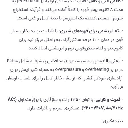
·
طعمی غنی و کامل
: قابلیت خیساندن اولیه (Pre-soaking) به
مدت ۸ ثانیه، پودر قهوه را کاملاً آماده می‌کند و فرآیند استخراج
سریع ، تضمین‌کننده یک اسپرسو با بدنه کامل و غنی است.
·
لته ابریشمی برای قهوه‌های شیری
: با قابلیت تولید بخار بسیار
قوی در دمای ۱۳۰ درجه سانتی‌گراد، به راحتی می‌توانید برای
کاپوچینو و لته، میکروفومی نرم و ابریشمی ایجاد کنید.
·
ایمنی بالا:
مجهز به سیستم‌های محافظتی پیشرفته شامل محافظ
در برابر overheating و overpressure به همراه شیر ایمنی برای
آزادسازی خودکار فشار، که آرامش خاطر کامل را برای شما به ارمغان
می‌آورد.
·
قدرت و کارایی
: با توان
۱۳۵۰
وات و سازگاری با برق متداول (
AC:
۲۲۰–۲۴۰V, ۵۰/۶۰Hz
)، عملکردی سریع و باثبات دارد.
نتیجه‌گیری: