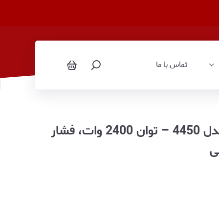
تماس با ما
اتو بخار مخزن‌دار برند مودکس مدل 4450 – توان 2400 وات، فشار