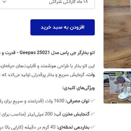
۱۸ ماه گارانتی شرکتی
افزودن به سبد خرید
اتو بخارگر جی پاس مدل Geepas 25021 - قدرت و دقت در رفع چین‌وچروک با ۱۸ ماه گارانتی
این اتو بخار با طراحی هوشمند و قابلیت‌های حرفه‌ای
وات
، گرمایش سریع و بخار پرقدرتی تولید می‌کند که ح
ویژگی‌های کلیدی:
✅
توان مصرفی:
1630 وات (قدرتمند و سریع برای رفع چین‌وچروک)
✅
گنجایش مخزن آب:
200 میلی‌لیتر (مناسب برای اتوکشی طولانی)
✅
بخاردهی لحظه‌ای:
45 گرم در دقیقه (کارایی بالا در پخش بخار یکنواخت)